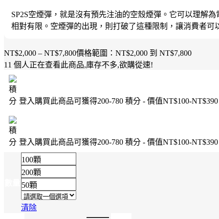
SP2S空煙彈，就是沒有預先注油的空殼煙彈。它可以理解
相對有限。空煙彈的出現，則打破了這種限制，讓消費者可
NT$
2,000
–
NT$
7,800
價格範圍：NT$2,000 到 NT$7,800
11
個人正在查看此商品,庫存不多,欲購從速!
登入購買此商品可獲得
200-780
積分 - 價值
NT$
100
-
NT$
390
登入購買此商品可獲得
200-780
積分 - 價值
NT$
100
-
NT$
390
100顆
200顆
數量
50顆
清除