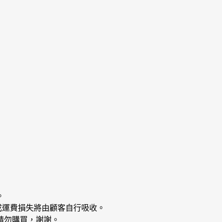
。
成運費損失將由顧客自行吸收。
請勿購買，謝謝。