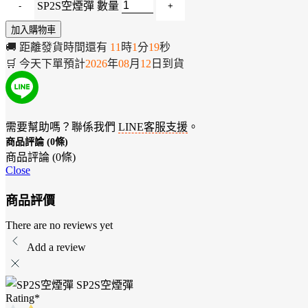
SP2S空煙彈 數量
加入購物車
🚚
距離發貨時間還有
11
時
1
分
19
秒
🛒
今天下單預計
2026
年
08
月
12
日
到貨
需要幫助嗎？聯係我們
LINE客服支援
。
商品評論 (0條)
商品評論 (0條)
Close
商品評價
There are no reviews yet
Add a review
SP2S空煙彈
Rating
*