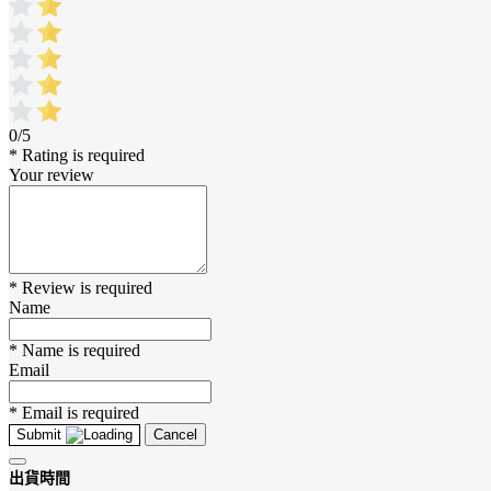
0/5
* Rating is required
Your review
* Review is required
Name
* Name is required
Email
* Email is required
Submit
Cancel
出貨時間