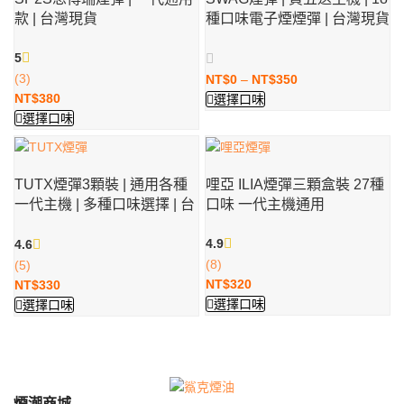
款 | 台灣現貨
種口味電子煙煙彈 | 台灣現貨
批發
5
(3)
NT$
0
–
NT$
350
NT$
380
選擇口味
選擇口味
TUTX煙彈3顆裝 | 通用各種
哩亞 ILIA煙彈三顆盒裝 27種
一代主機 | 多種口味選擇 | 台
口味 一代主機通用
灣現貨
4.9
4.6
(8)
(5)
NT$
320
NT$
330
選擇口味
選擇口味
電子菸怎麼選？2025電子菸推薦最夯口味前五名
大煙主機 vs. 小煙主機：如何選擇最適合您的電子煙？
SP2電子菸全系列
煙潮商城