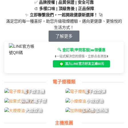
✅
品牌授權 | 品質保證 | 安全可靠
🎨
多樣口味 | 頂級售後 | 正品保障
✨
立即聯繫我們，一起開啟健康新選擇！
🚀
滿足您的每一種喜好，助您升級吸煙體驗，邁向更健康、更愉悅的
生活方式！
了解更多
🔍 查訂單|💬問客服|🎫領優惠
⬇️一站式解決您的煩惱，立即点击添加⬇️
加入LINE官方好友立減60元
電子煙種類
電子煙主機
電子煙煙彈
拋棄式電子煙
小煙煙油
大煙煙油
加熱機/加熱蛋
主機推薦