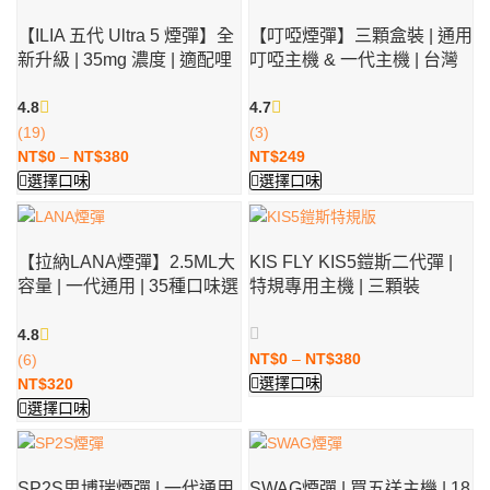
【ILIA 五代 Ultra 5 煙彈】全
【叮啞煙彈】三顆盒裝 | 通用
新升級 | 35mg 濃度 | 適配哩
叮啞主機 & 一代主機 | 台灣
啞五代主機2.5ml 專機專用
現貨
4.8
4.7
(19)
(3)
NT$
0
–
NT$
380
NT$
249
選擇口味
選擇口味
【拉納LANA煙彈】2.5ML大
KIS FLY KIS5鎧斯二代彈 |
容量 | 一代通用 | 35種口味選
特規專用主機 | 三顆裝
擇 | 炫彩發光
4.8
NT$
0
–
NT$
380
(6)
選擇口味
NT$
320
選擇口味
SP2S思博瑞煙彈 | 一代通用
SWAG煙彈 | 買五送主機 | 18