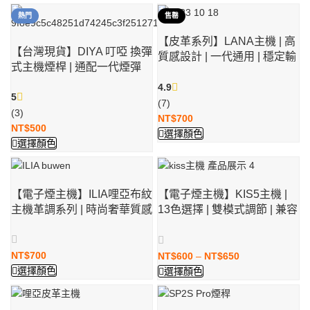
熱門
售罄
【皮革系列】LANA主機 | 高
【台灣現貨】DIYA 叮啞 換彈
質感設計 | 一代通用 | 穩定輸
式主機煙桿 | 通配一代煙彈
出
4.9
5
(7)
(3)
NT$
700
NT$
500
選擇顏色
選擇顏色
【電子煙主機】ILIA哩亞布紋
【電子煙主機】KIS5主機 |
主機革調系列 | 時尚奢華質感
13色選擇 | 雙模式調節 | 兼容
一代煙彈
NT$
700
NT$
600
–
NT$
650
選擇顏色
選擇顏色