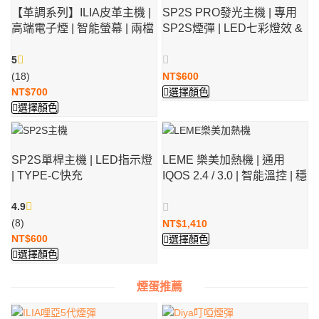
【革調系列】ILIA皮革主機 |
SP2S PRO發光主機 | 專用
高端電子煙 | 智能螢幕 | 兩檔
SP2S煙彈 | LED七彩燈效 &
功率調節
兩段功率調節
5
(18)
NT$
600
NT$
700
選擇顏色
選擇顏色
SP2S單桿主機 | LED指示燈
LEME 樂美加熱機 | 通用
| TYPE-C快充
IQOS 2.4 / 3.0 | 智能溫控 | 穩
定現貨供應
4.9
(8)
NT$
1,410
NT$
600
選擇顏色
選擇顏色
煙蛋推薦